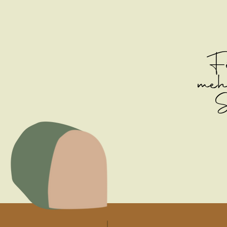
Fü
meh
S