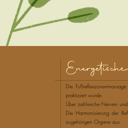
Energetische
Die Fußreflexzonenmassage 
praktiziert wurde.
Über zahlreiche Nerven- un
Die Harmonisierung der Re
zugehörigen Organe aus.