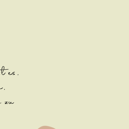
 es,
n,
g zu