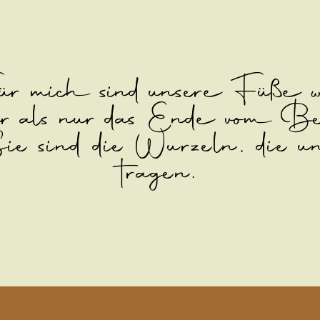
r mich sind unsere Füße w
r als nur das Ende vom B
ie sind die Wurzeln, die u
tragen.