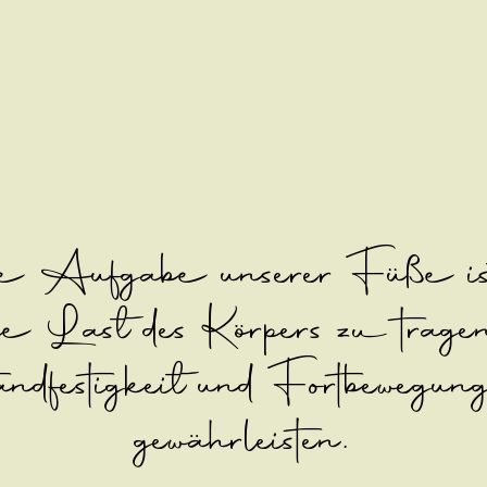
 Aufgabe unserer Füße ist
ie Last des Körpers zu trage
ndfestigkeit und Fortbewegun
gewährleisten.