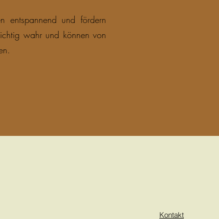
en entspannend und fördern
 richtig wahr und können von
en.
Kontakt