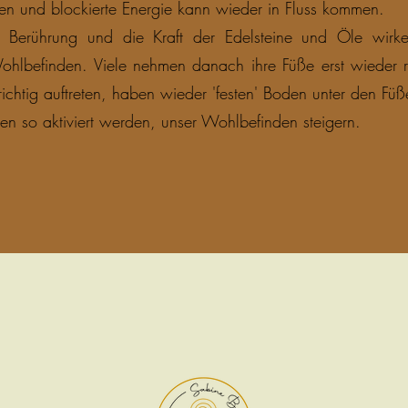
n und blockierte Energie kann wieder in Fluss kommen.
te Berührung und die Kraft der Edelsteine und Öle wirk
Wohlbefinden. Viele nehmen danach ihre Füße erst wieder
ichtig auftreten, haben wieder 'festen' Boden unter den Füß
nen so aktiviert werden, unser Wohlbefinden steigern.