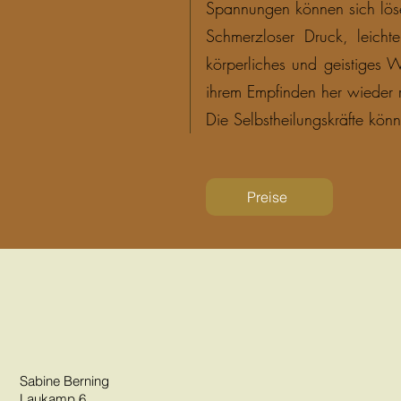
Spannungen können sich löse
Schmerzloser Druck, leich
körperliches und geistiges 
ihrem Empfinden her wieder r
Die Selbstheilungskräfte kön
Preise
Sabine Berning
Laukamp 6