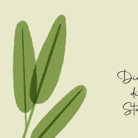
Die
d
Sta