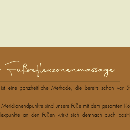
 Fußreflexzonenmassage
ist eine ganzheitliche Methode, die bereits schon vor
d Meridianendpunkte sind unsere Füße mit dem gesamten Kö
flexpunkte an den Füßen wirkt sich demnach auch positi