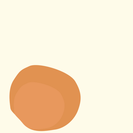
Ich liebe meine Arb
Fußpflegerin, sowi
naturverb
Auf diesem Wege möch
bei all meinen
kos
Lehrern für die
bed