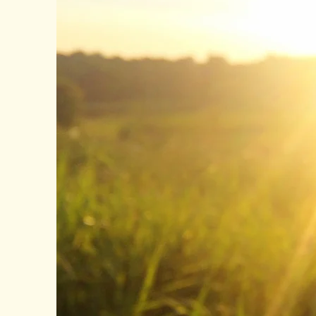
Unse
die