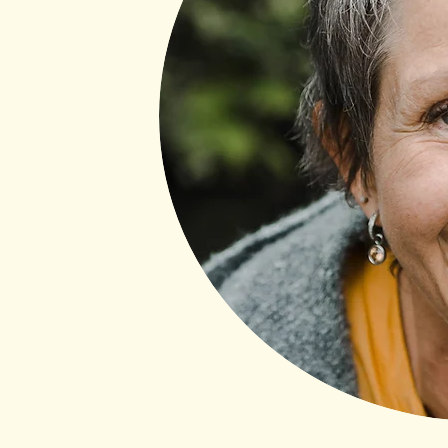
eit als ganzheitliche
e die Arbeit mit dem
undenem Weg.
te ich mich von Herzen
 Lehrerinnen und
tbare Begleitung
anken.